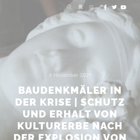
Hauptmenü
Suchen
Weitere Informationen
9 November 2021
BAUDENKMÄLER IN
DER KRISE | SCHUTZ
UND ERHALT VON
KULTURERBE NACH
DER EXPLOSION VON