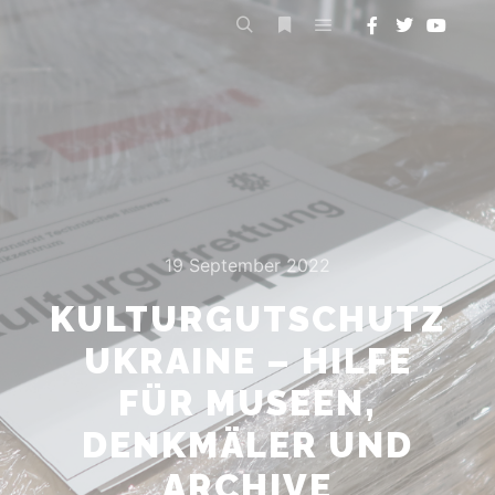
Hauptmenü
Suchen
Weitere Informationen
19 September 2022
KULTURGUTSCHUTZ
UKRAINE – HILFE
FÜR MUSEEN,
DENKMÄLER UND
ARCHIVE