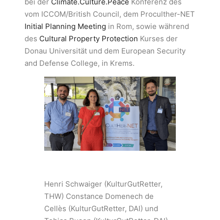
bei der
Climate.Culture.Peace
Konferenz des
vom ICCOM/British Council, dem Proculther-NET
Initial Planning Meeting
in Rom, sowie während
des
Cultural Property Protection
Kurses der
Donau Universität und dem European Security
and Defense College, in Krems.
Henri Schwaiger (KulturGutRetter,
THW) Constance Domenech de
Cellès (KulturGutRetter, DAI) und