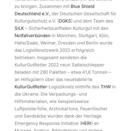
zu bringen. Zusammen mit
Blue Shield
Deutschland e.V.
, der Deutschen Gesellschaft für
Kulturgutschutz e.V. (
DGKS
) und dem Team des
SiLK
– SicherheitsLeitfaden Kulturgut mit den
Notfallverbünden
in München, Stuttgart, Köln,
Halle/Saale, Weimar, Dresden und Berlin wurde
das Logistiknetzwerk 2022 erfolgreich
betrieben. Insgesamt sendeten die
KulturGutRetter 2022 neun Sattelschlepper
beladen mit 290 Paletten – etwa 41,6 Tonnen –
an Hilfsgütern über das neuetablierte
KulturGutRetter
-Logistiknetz mithilfe des
THW
in
die Ukraine. Die Verpackungs- und
Hilfsmaterialien, wie beispielsweise
Luftpolsterfolie, Archivkartons, Feuerlöscher
und Sandsäcke wurden dank der Heritage
Emergency Response Initiative (
HERI
) an
Museen, Archive, Bibliotheken und andere